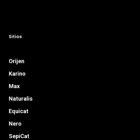
Sitios
Orijen
Perros
Karino
Gatos
Max
Veterinary
Naturalis
Blog
Equicat
Nero
Donde Compr
SepiCat