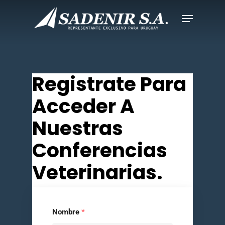
Registrate Para
Acceder A
Nuestras
Conferencias
Veterinarias.
Nombre
*