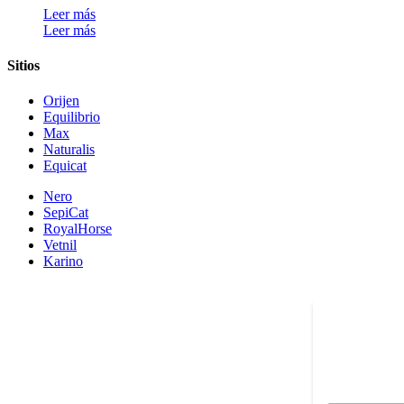
Leer más
Leer más
Sitios
Orijen
Equilibrio
Max
Naturalis
Equicat
Nero
SepiCat
RoyalHorse
Vetnil
Karino