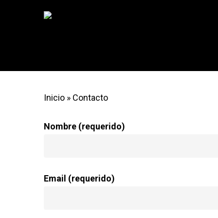
Inicio
»
Contacto
Nombre (requerido)
Hit enter to search or ESC to close
Email (requerido)