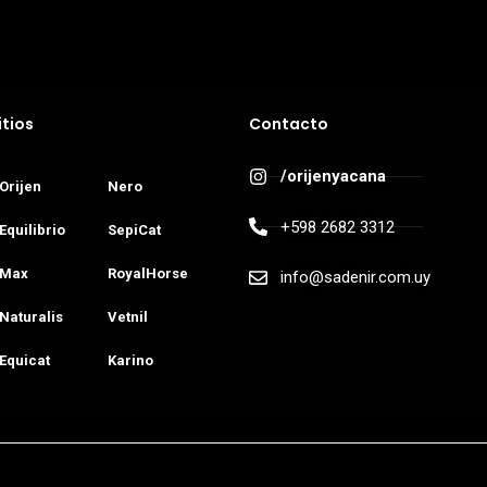
itios
Contacto
/orijenyacana
Orijen
Nero
+598 2682 3312
Equilibrio
SepiCat
Max
RoyalHorse
info@sadenir.com.uy
Naturalis
Vetnil
Equicat
Karino