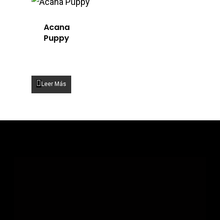
Acana
Puppy
Leer Más
Home
Perros
Gatos
Blog