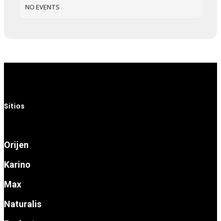
NO EVENTS
Sitios
Orijen
Karino
Max
Naturalis