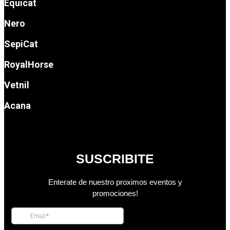
Equicat
Nero
SepiCat
RoyalHorse
Vetnil
Acana