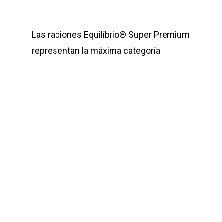
Las raciones Equilíbrio® Super Premium
representan la máxima categoría
disponible en el mercado uruguayo en
alimentos para mascotas. Sus más de
10 años de presencia ininterrumpida en
el país, así como su uso continuado por
los clientes más exigentes, avalan la
excelente calidad del producto ofrecido.
Una amplia variedad de opciones
garantiza que haya una línea Equilíbrio®
a la medida de cada mascota.