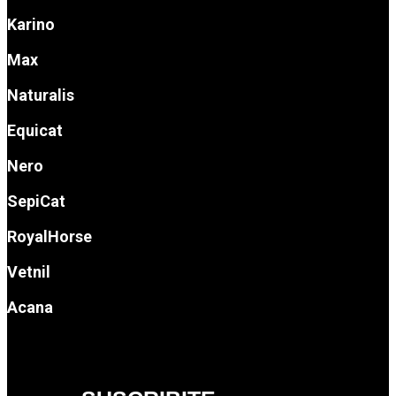
Karino
Max
Naturalis
Equicat
Nero
SepiCat
RoyalHorse
Vetnil
Acana