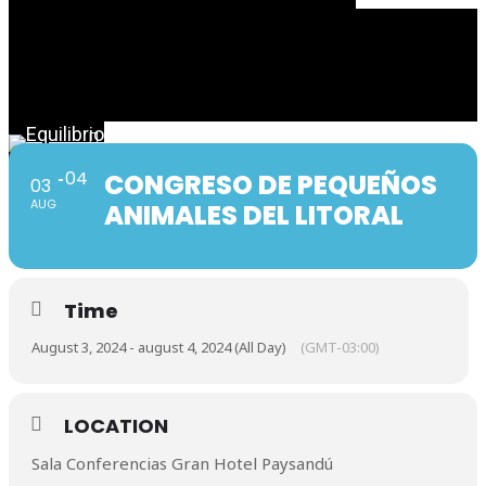
04
CONGRESO DE PEQUEÑOS
03
AUG
ANIMALES DEL LITORAL
Hit enter to search or ESC to close
Time
August 3, 2024 - august 4, 2024 (All Day)
(GMT-03:00)
LOCATION
Sala Conferencias Gran Hotel Paysandú