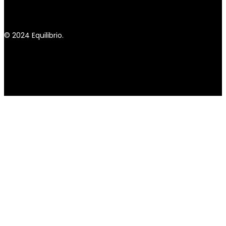
© 2024 Equilibrio.
Perros
Gatos
Veterinary
Blog
Donde Comprar