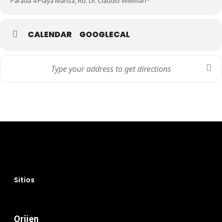
Parada 4 Playa Mansa, Rb. Dr. Claudio Williman
CALENDAR
GOOGLECAL
Perros
Sitios
Gatos
Veterinary
Orijen