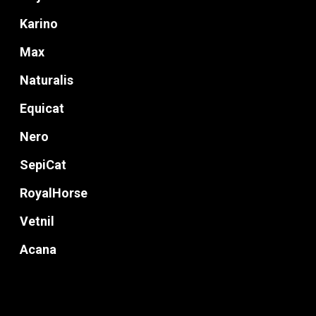
Blog
Karino
Max
Donde Compr
Naturalis
Equicat
info@sadenir.com.uy
Nero
SepiCat
RoyalHorse
Vetnil
Acana