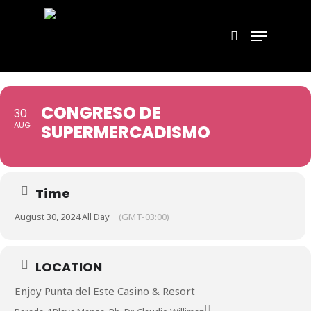
Hit enter to search or ESC to close
CONGRESO DE
30
AUG
SUPERMERCADISMO
Time
August 30, 2024 All Day
(GMT-03:00)
LOCATION
Enjoy Punta del Este Casino & Resort