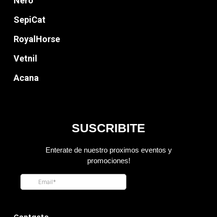
Nero
SepiCat
RoyalHorse
Vetnil
Acana