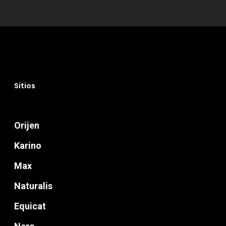
Perros
Gatos
Veterinary
Blog
Sitios
Donde Compr
Orijen
Karino
info@sadenir.com.uy
Max
Naturalis
Equicat