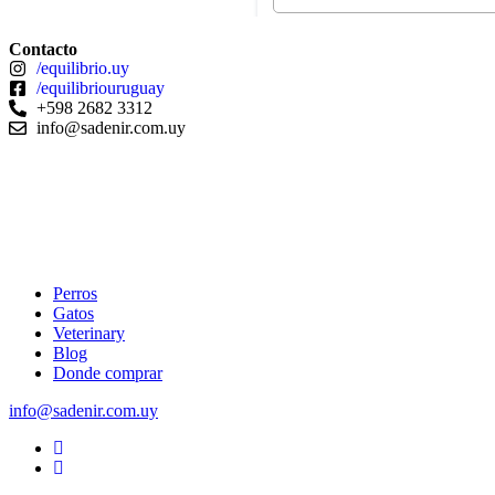
Contacto
/equilibrio.uy
/equilibriouruguay
+598 2682 3312
info@sadenir.com.uy
© 2024 Equilibrio.
Perros
Gatos
Veterinary
Blog
Donde comprar
info@sadenir.com.uy