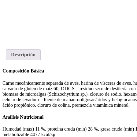
Descripción
Composición Básica
Carne mecánicamente separada de aves, harina de vísceras de aves, ha
salvado de gluten de maíz 60, DDGS – residuo seco de destilería con s
biomasa de microalgas (Schizochytrium sp.), cloruro de sodio, hexameta
celular de levadura – fuente de manano-oligosacáridos y betaglucanos)
ácido propiónico, cloruro de colina, premezcla vitamínica mineral.
Análisis Nutricional
Humedad (máx) 11 %, proteína cruda (mín) 28 %, grasa cruda (mín) 19
metabolizable 4077 kcal/kg.