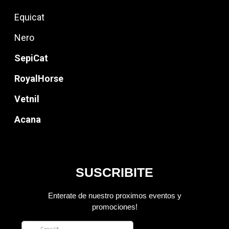
Equicat
Nero
SepiCat
RoyalHorse
Vetnil
Acana