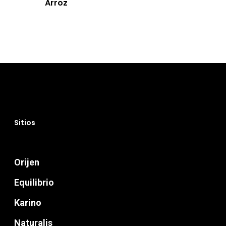
Arroz
Vita
Professional 
Blog
Donde Compr
Sitios
info@sadenir.com.uy
Orijen
Equilibrio
Karino
Naturalis