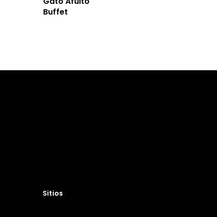
Gato Afulto
Buffet
Sitios