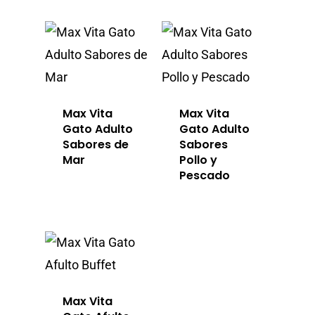
Vita
Professional 
Blog
Donde Compr
Max Vita
Max Vita
Gato Adulto
Gato Adulto
Sabores de
Sabores
Mar
Pollo y
Pescado
info@sadenir.com.uy
Max Vita