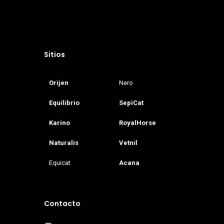
Donde Compr
info@sadenir.com.uy
Sitios
Orijen
Nero
Equilibrio
SepiCat
Karino
RoyalHorse
Naturalis
Vetnil
Equicat
Acana
Contacto