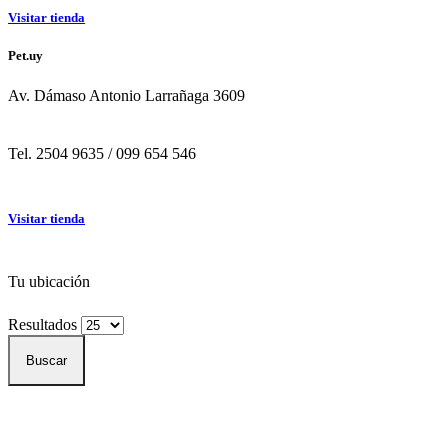
Visitar tienda
Pet.uy
Av. Dámaso Antonio Larrañaga 3609
Tel. 2504 9635 / 099 654 546
Hit enter to search or ESC to close
Visitar tienda
Tu ubicación
Resultados