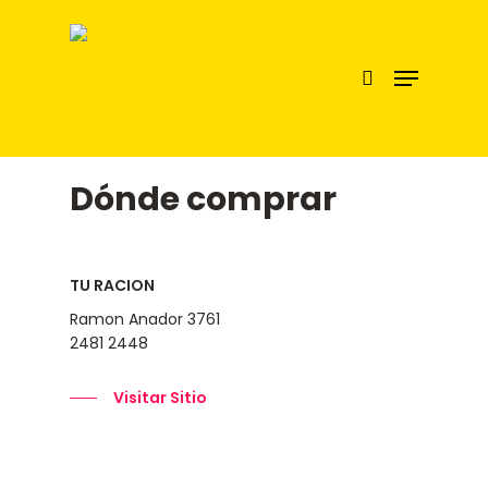
Hit enter to search or ESC to close
Dónde comprar
TU RACION
Ramon Anador 3761
2481 2448
Visitar Sitio