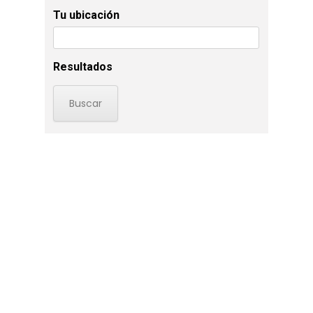
Tu ubicación
Resultados
Perros
Gatos
Blog
Donde Compr
info@sadenir.com.uy