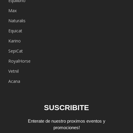
Equilibrio
Max
Naturalis
Equicat
Karino
SepiCat
RoyalHorse
Vetnil
Acana