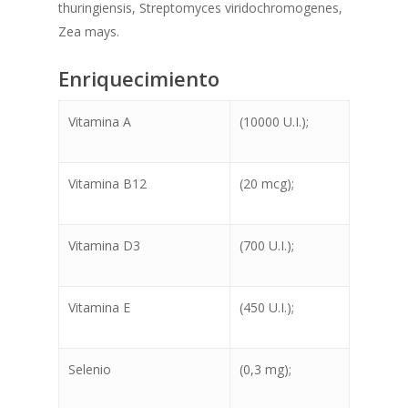
thuringiensis, Streptomyces viridochromogenes,
Zea mays.
Enriquecimiento
Vitamina A
(10000 U.I.);
Vitamina B12
(20 mcg);
Vitamina D3
(700 U.I.);
Vitamina E
(450 U.I.);
Selenio
(0,3 mg);