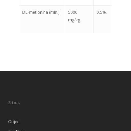
DL-metionina (mín.)
5000
0,5%.
mg/kg.
Sitios
Orijen