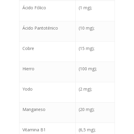
Ácido Fólico
(1 mg);
Ácido Pantoténico
(10 mg);
Cobre
(15 mg);
Hierro
(100 mg);
Perros
Yodo
(2 mg);
Gatos
Manganeso
(20 mg);
Blog
Donde comprar
Vitamina B1
(6,5 mg);