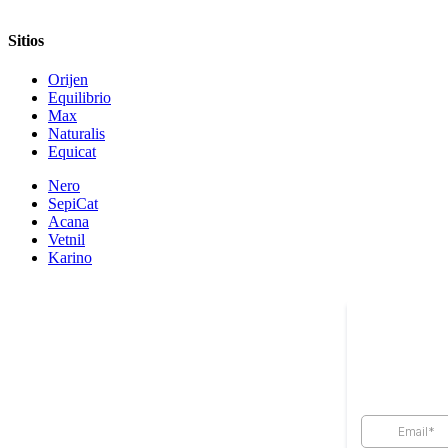
Sitios
Orijen
Equilibrio
Max
Naturalis
Equicat
Nero
SepiCat
Acana
Vetnil
Karino