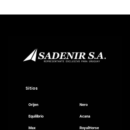
Productos
Blog
Sitios
Donde Compr
Orijen
Nero
Equilibrio
Acana
info@sadenir.com.uy
Max
RoyalHorse