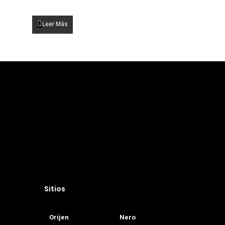
Home
Perros
Leer Más
Gatos
Blog
Contacto
Sitios
Orijen
Nero