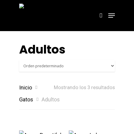
Hit enter to search or ESC to close
Adultos
Inicio
Mostrando los 3 resultados
Gatos
Adultos