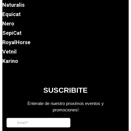
Naturalis
Equicat
Nero
SepiCat
RoyalHorse
Vetnil
Karino