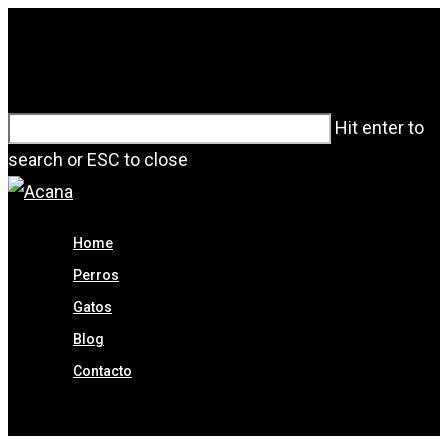
Hit enter to
search or ESC to close
Home
Perros
Gatos
Blog
Contacto