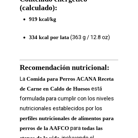
(calculado):
919 kcal/kg
Home
(363 g / 12.8 oz)
334 kcal por lata
Perros
Gatos
Recomendación nutricional:
Blog
La
Comida para Perros ACANA Receta
Contacto
está
de Carne en Caldo de Huesos
formulada para cumplir con los niveles
nutricionales establecidos por los
perfiles nutricionales de alimentos para
para
perros de la AAFCO
todas las
, incluyendo el