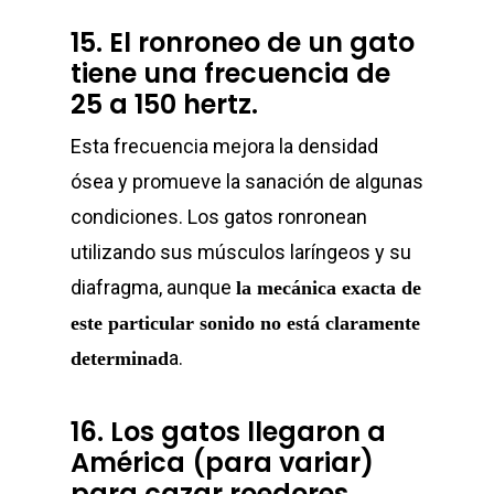
Contacto
15. El ronroneo de un gato
tiene una frecuencia de
25 a 150 hertz.
info@sadenir.com.uy
Esta frecuencia mejora la densidad
ósea y promueve la sanación de algunas
condiciones. Los gatos ronronean
utilizando sus músculos laríngeos y su
diafragma, aunque
la mecánica exacta de
este particular sonido no está claramente
a.
determinad
16. Los gatos llegaron a
América (para variar)
para cazar roedores.