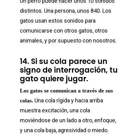
Un perro puede hacer unos 10 sonidos
distintos. Una persona, unos 840. Los
gatos usan estos sonidos para
comunicarse con otros gatos, otros
animales, y por supuesto con nosotros.
14. Si su cola parece un
signo de interrogación, tu
Home
gato quiere jugar.
Sobre Nosotr
Los gatos se comunican a través de sus
Nuestras Mar
Una cola rígida y hacia arriba
colas.
muestra excitación, una cola
Conferencias
moviéndose de un lado a otro, enfoque,
y una cola baja, agresividad o miedo.
Blog