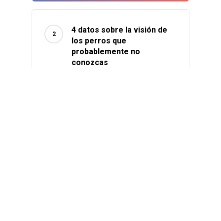
4 datos sobre la visión de
los perros que
probablemente no
conozcas
15/05/2020
Equilibrio Mature:
Alimentación Completa
para Perros Mayores
29/10/2024
9 cosas que