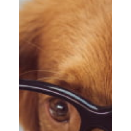
Home
Sobre Nosotr
Nuestras Mar
Conferencias
Blog
Contacto
info@sadenir.com.uy