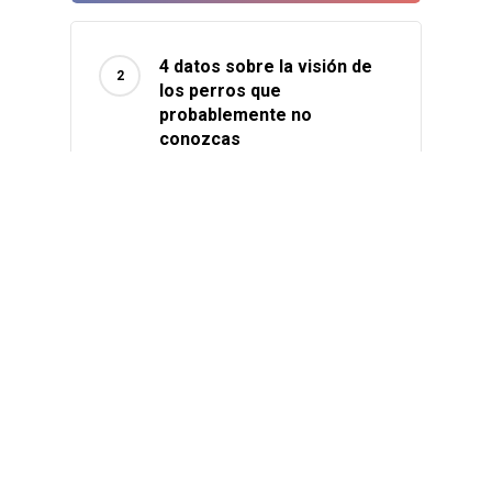
4 datos sobre la visión de
los perros que
probablemente no
conozcas
15/05/2020
Equilibrio Mature:
Alimentación Completa
para Perros Mayores
29/10/2024
9 cosas que