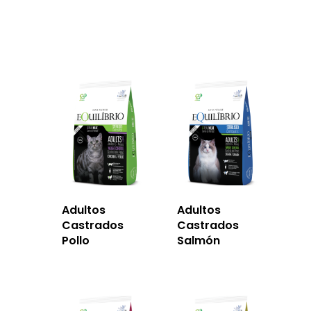
Adultos
Adultos
Castrados
Castrados
Pollo
Salmón