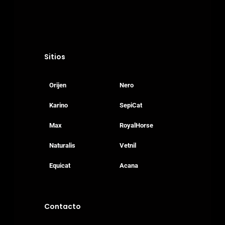
Sitios
Orijen
Nero
Karino
SepiCat
Max
RoyalHorse
Naturalis
Vetnil
Equicat
Acana
Contacto