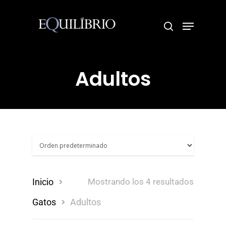
Hit enter to search or ESC to close
Adultos
Inicio
Mostrando los 4 resultados
Gatos
Adultos