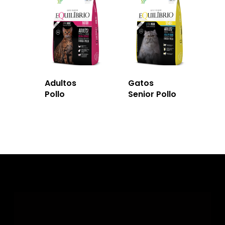
Perros
Gatos
Adultos
Gatos
Veterinary
Pollo
Senior Pollo
Blog
Donde Compr
info@sadenir.com.uy