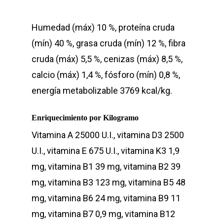
Humedad (máx) 10 %, proteína cruda
(mín) 40 %, grasa cruda (mín) 12 %, fibra
cruda (máx) 5,5 %, cenizas (máx) 8,5 %,
Perros
calcio (máx) 1,4 %, fósforo (mín) 0,8 %,
energía metabolizable 3769 kcal/kg.
Gatos
Veterinary
Enriquecimiento por Kilogramo
Vitamina A 25000 U.I., vitamina D3 2500
Blog
U.I., vitamina E 675 U.I., vitamina K3 1,9
mg, vitamina B1 39 mg, vitamina B2 39
Donde Compr
mg, vitamina B3 123 mg, vitamina B5 48
mg, vitamina B6 24 mg, vitamina B9 11
info@sadenir.com.uy
mg, vitamina B7 0,9 mg, vitamina B12