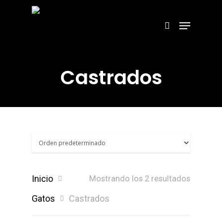
Hit enter to search or ESC to close
Castrados
Inicio
Mostrando los 2 resultados
Gatos
Castrados