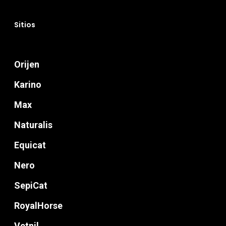
Gatos
Veterinary
Sitios
Blog
Orijen
Donde Compr
Karino
Max
info@sadenir.com.uy
Naturalis
Equicat
Nero
SepiCat
RoyalHorse
Vetnil