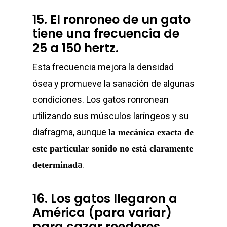
15. El ronroneo de un gato
Contacto
tiene una frecuencia de
25 a 150 hertz.
Esta frecuencia mejora la densidad
info@sadenir.com.uy
ósea y promueve la sanación de algunas
condiciones. Los gatos ronronean
utilizando sus músculos laríngeos y su
diafragma, aunque
la mecánica exacta de
este particular sonido no está claramente
a.
determinad
16. Los gatos llegaron a
América (para variar)
para cazar roedores.