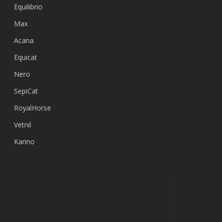
Equilibrio
Max
Acana
Equicat
Nero
SepiCat
RoyalHorse
Vetnil
Karino