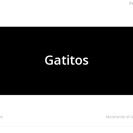
P
Gatitos
os
Mostrando el ú