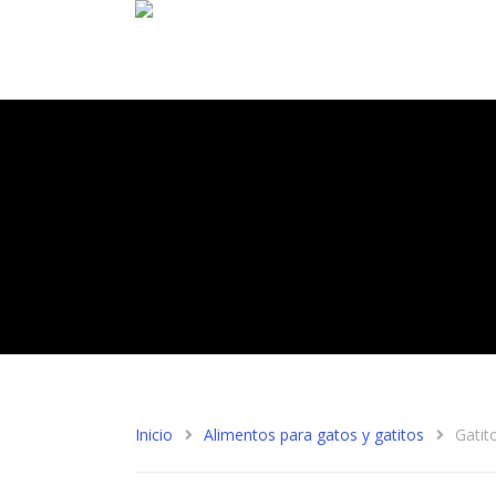
Hit enter to search or ESC to close
Inicio
Alimentos para gatos y gatitos
Gatit