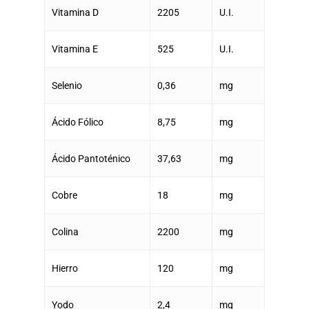
Vitamina D
2205
U.I.
Vitamina E
525
U.I.
Perros
Selenio
0,36
mg
Gatos
Ácido Fólico
8,75
mg
Blog
Ácido Pantoténico
37,63
mg
Donde Compr
Cobre
18
mg
Colina
2200
mg
info@sadenir.com.uy
Hierro
120
mg
Yodo
2,4
mg