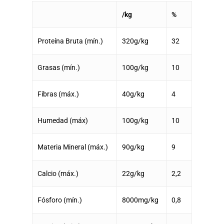
/kg
%
Proteína Bruta (mín.)
320g/kg
32
Grasas (mín.)
100g/kg
10
Fibras (máx.)
40g/kg
4
Humedad (máx)
100g/kg
10
Materia Mineral (máx.)
90g/kg
9
Calcio (máx.)
22g/kg
2,2
Fósforo (mín.)
8000mg/kg
0,8