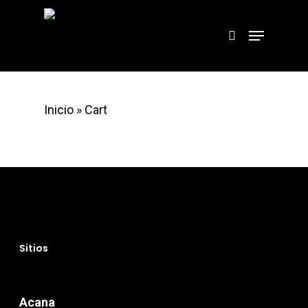
Hit enter to search or ESC to close
Inicio
»
Cart
Sitios
Acana