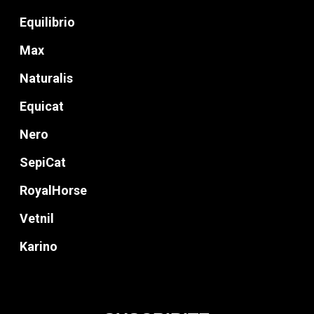
Equilibrio
Max
Naturalis
Perros
Equicat
Gatos
Nero
Contacto
SepiCat
Blog
RoyalHorse
Vetnil
Donde Compr
Karino