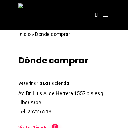
Inicio
»
Donde comprar
Hit enter to search or ESC to close
Dónde comprar
Veterinaria La Hacienda
Av. Dr. Luis A. de Herrera 1557 bis esq.
Líber Arce.
Tel: 2622 6219
Visitar Tienda