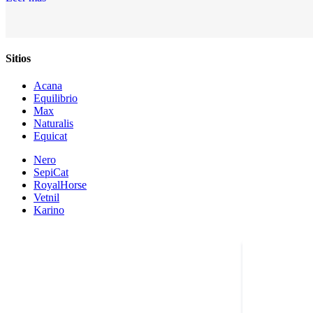
Sitios
Acana
Equilibrio
Max
Naturalis
Equicat
Nero
SepiCat
RoyalHorse
Vetnil
Karino