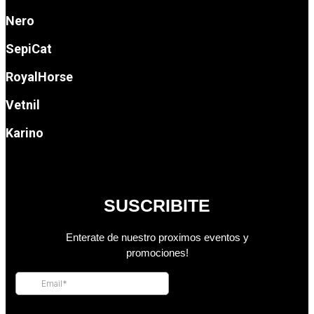
Nero
SepiCat
RoyalHorse
Vetnil
Karino