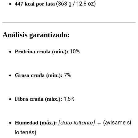
(363 g / 12.8 oz)
447 kcal por lata
Análisis garantizado:
10%
Proteína cruda (mín.):
7%
Grasa cruda (mín.):
1,5%
Fibra cruda (máx.):
[dato faltante]
← (avisame si
Humedad (máx.):
lo tenés)