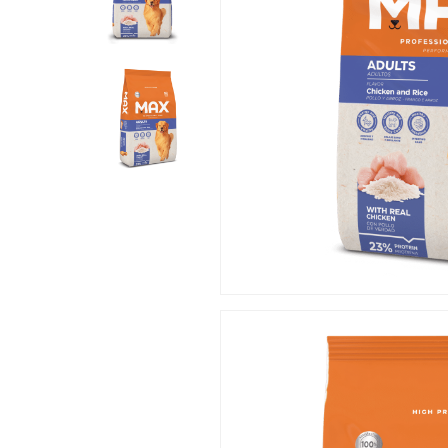
Hit enter to search or ESC to close