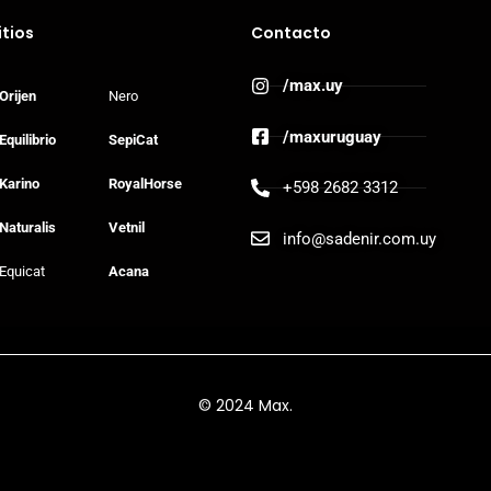
itios
Contacto
/max.uy
Orijen
Nero
/maxuruguay
Equilibrio
SepiCat
Karino
RoyalHorse
+598 2682 3312
Naturalis
Vetnil
info@sadenir.com.uy
Equicat
Acana
© 2024 Max.