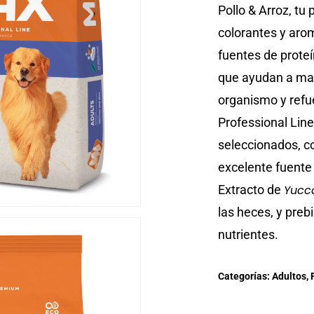
Pollo & Arroz, tu
colorantes y arom
fuentes de proteí
que ayudan a man
organismo y refue
Professional Line
seleccionados, c
excelente fuente
Extracto de
Yucc
las heces, y preb
nutrientes.
Categorías:
Adultos
,