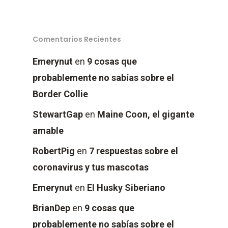
Comentarios Recientes
Perros
Emerynut
en
9 cosas que
probablemente no sabías sobre el
Gatos
Border Collie
Blog
StewartGap
en
Maine Coon, el gigante
amable
Donde Compr
RobertPig
en
7 respuestas sobre el
coronavirus y tus mascotas
info@sadenir.com.uy
Emerynut
en
El Husky Siberiano
BrianDep
en
9 cosas que
probablemente no sabías sobre el