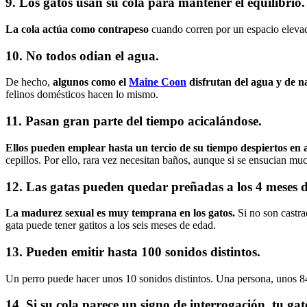
9. Los gatos usan su cola para mantener el equilibrio.
La cola actúa como contrapeso
cuando corren por un espacio elevad
10. No todos odian el agua.
De hecho,
algunos como el
Maine Coon
disfrutan del agua y de n
felinos domésticos hacen lo mismo.
11. Pasan gran parte del tiempo acicalándose.
Ellos pueden emplear hasta un tercio de su tiempo despiertos en a
cepillos. Por ello, rara vez necesitan baños, aunque si se ensucian muc
12. Las gatas pueden quedar preñadas a los 4 meses 
La madurez sexual es muy temprana en los gatos.
Si no son castra
gata puede tener gatitos a los seis meses de edad.
13. Pueden emitir hasta 100 sonidos distintos.
Un perro puede hacer unos 10 sonidos distintos. Una persona, unos 84
14. Si su cola parece un signo de interrogación, tu gat