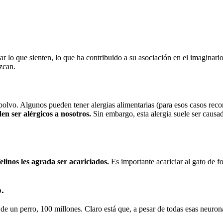
 lo que sienten, lo que ha contribuido a su asociación en el imaginario
zcan.
el polvo. Algunos pueden tener alergias alimentarias (para esos casos 
n ser alérgicos a nosotros.
Sin embargo, esta alergia suele ser causad
felinos les agrada ser acariciados.
Es importante acariciar al gato de f
.
l de un perro, 100 millones. Claro está que, a pesar de todas esas neuro