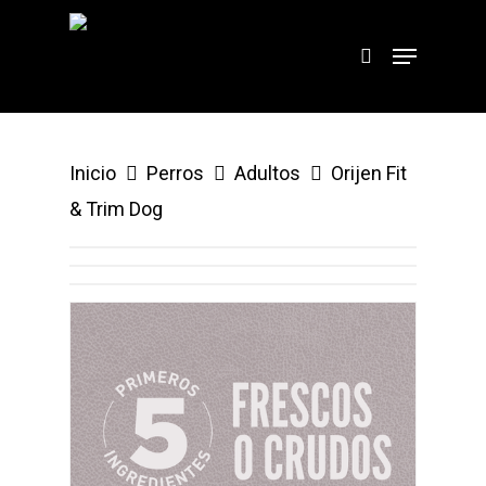
Hit enter to search or ESC to close
Inicio
Perros
Adultos
Orijen Fit
& Trim Dog