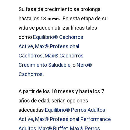
Su fase de crecimiento se prolonga
hasta los
. En esta etapa de su
18 meses
vida se pueden utilizar líneas tales
como
Equilibrio® Cachorros
Active
,
Max® Professional
Cachorros
,
Max® Cachorros
Crecimiento Saludable
, o
Nero®
Cachorros
.
A partir de los 18 meses y hasta los 7
años de edad, serían opciones
adecuadas
Equilíbrio® Perros Adultos
Active
,
Max® Professional Performance
Adultos
,
Max® Buffet
,
Max® Perros