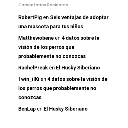
Comentarios Recientes
RobertPig
en
Seis ventajas de adoptar
una mascota para tus niños
Productos
Matthewobene
en
4 datos sobre la
Blog
visión de los perros que
probablemente no conozcas
Donde Compr
RachelPreak
en
El Husky Siberiano
1win_ilKi
en
4 datos sobre la visión de
info@sadenir.com.uy
los perros que probablemente no
conozcas
BenLap
en
El Husky Siberiano