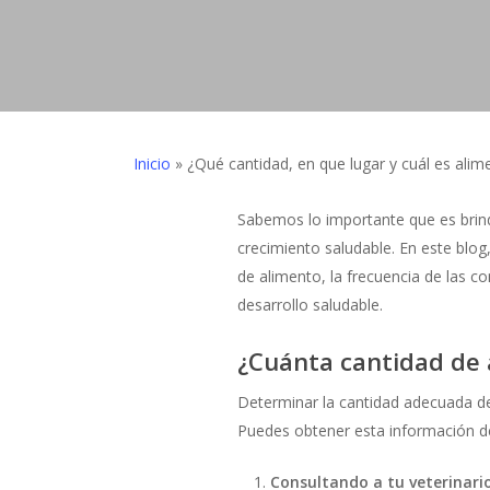
Inicio
»
¿Qué cantidad, en que lugar y cuál es alim
Sabemos lo importante que es brind
crecimiento saludable. En este blo
de alimento, la frecuencia de las c
desarrollo saludable.
¿Cuánta cantidad de 
Hit enter to search or ESC to close
Determinar la cantidad adecuada de 
Puedes obtener esta información d
Consultando a tu veterinario