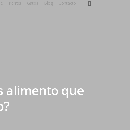
e
Perros
Gatos
Blog
Contacto
es alimento que
o?