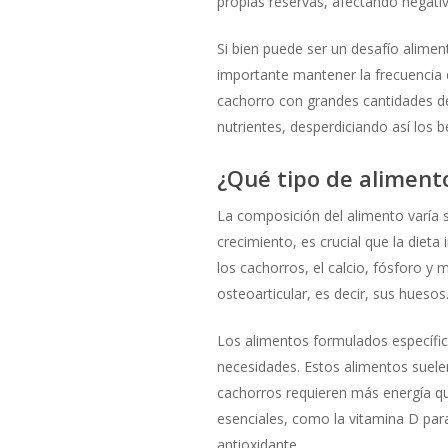
propias reservas, afectando negati
Si bien puede ser un desafío aliment
importante mantener la frecuencia d
cachorro con grandes cantidades de
nutrientes, desperdiciando así los b
¿Qué tipo de aliment
La composición del alimento varía s
crecimiento, es crucial que la diet
los cachorros, el calcio, fósforo y
osteoarticular, es decir, sus huesos
Los alimentos formulados específi
necesidades. Estos alimentos suele
cachorros requieren más energía qu
esenciales, como la vitamina D para
antioxidante.