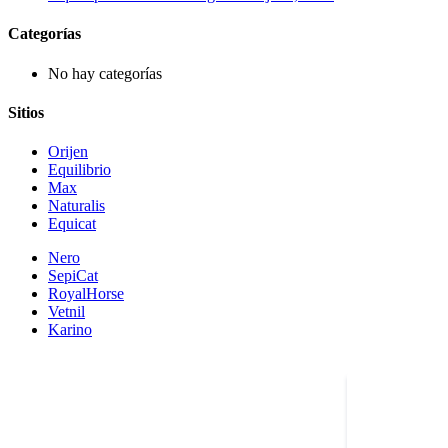
Categorías
No hay categorías
Sitios
Orijen
Equilibrio
Max
Naturalis
Equicat
Nero
SepiCat
RoyalHorse
Vetnil
Karino