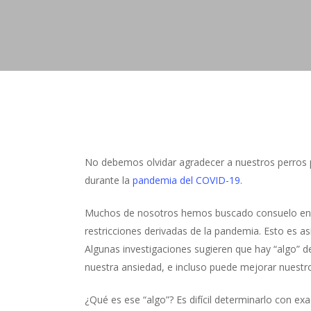
No debemos olvidar agradecer a nuestros perros 
durante la
pandemia del COVID-19
.
Muchos de nosotros hemos buscado consuelo en n
restricciones derivadas de la pandemia. Esto es
Algunas investigaciones sugieren que hay “algo” d
Hit enter to search or ESC to close
nuestra ansiedad, e incluso puede mejorar nuestr
¿Qué es ese “algo”? Es difícil determinarlo con e