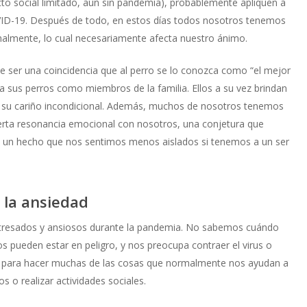
o social limitado, aún sin pandemia), probablemente apliquen a
VID-19. Después de todo, en estos días todos nosotros tenemos
almente, lo cual necesariamente afecta nuestro ánimo.
 ser una coincidencia que al perro se lo conozca como “el mejor
sus perros como miembros de la familia. Ellos a su vez brindan
n su cariño incondicional. Además, muchos de nosotros tenemos
ierta resonancia emocional con nosotros, una conjetura que
es un hecho que nos sentimos menos aislados si tenemos a un ser
y la ansiedad
tresados y ansiosos durante la pandemia. No sabemos cuándo
s pueden estar en peligro, y nos preocupa contraer el virus o
s para hacer muchas de las cosas que normalmente nos ayudan a
s o realizar actividades sociales.