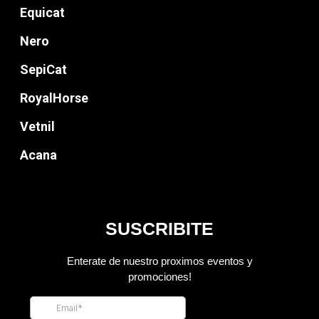
Equicat
Nero
SepiCat
RoyalHorse
Vetnil
Acana