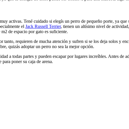
 muy activas. Tené cuidado si elegís un perro de pequeño porte, ya qu
pecialmente el
Jack Russell Terrier
, tienen un altísimo nivel de activid
m2 de espacio por gato es suficiente.
r tanto, requieren de mucha atención y sufren si se los deja solos y e
ibre, quizás adoptar un perro no sea la mejor opción.
lidad a todas partes y pueden escapar por lugares increíbles. Antes de a
le para poner su caja de arena.