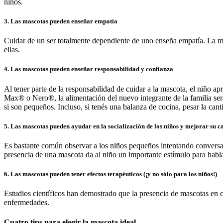
niños.
3. Las mascotas pueden enseñar empatía
Cuidar de un ser totalmente dependiente de uno enseña empatía. La ma
ellas.
4. Las mascotas pueden enseñar responsabilidad y confianza
Al tener parte de la responsabilidad de cuidar a la mascota, el niño 
Max® o Nero®, la alimentación del nuevo integrante de la familia será 
si son pequeños. Incluso, si tenés una balanza de cocina, pesar la cant
5. Las mascotas pueden ayudar en la socialización de los niños y mejorar su 
Es bastante común observar a los niños pequeños intentando conversar 
presencia de una mascota da al niño un importante estímulo para hablar
6. Las mascotas pueden tener efectos terapéuticos (¡y no sólo para los niños!)
Estudios científicos han demostrado que la presencia de mascotas en ca
enfermedades.
Cuatro tips para elegir la mascota ideal