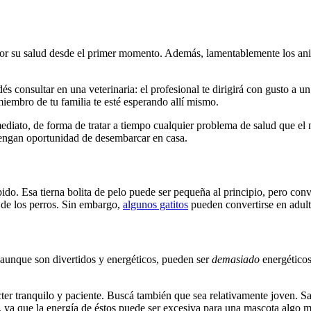
r por su salud desde el primer momento. Además, lamentablemente los a
dés consultar en una veterinaria: el profesional te dirigirá con gusto 
iembro de tu familia te esté esperando allí mismo.
nmediato, de forma de tratar a tiempo cualquier problema de salud que el
 tengan oportunidad de desembarcar en casa.
ápido. Esa tierna bolita de pelo puede ser pequeña al principio, pero c
 de los perros. Sin embargo,
algunos gatitos
pueden convertirse en adul
 aunque son divertidos y energéticos, pueden ser
demasiado
energéticos
cter tranquilo y paciente. Buscá también que sea relativamente joven. S
ya que la energía de éstos puede ser excesiva para una mascota algo m