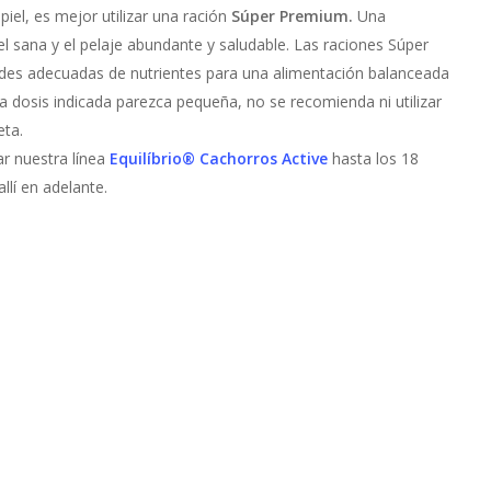
piel, es mejor utilizar una
ración
Súper Premium.
Una
l sana y el pelaje abundante y saludable. Las raciones Súper
ades adecuadas de nutrientes para una alimentación balanceada
a dosis indicada parezca pequeña, no se recomienda ni utilizar
eta.
ar nuestra línea
Equilíbrio® Cachorros Active
hasta los 18
llí en adelante.