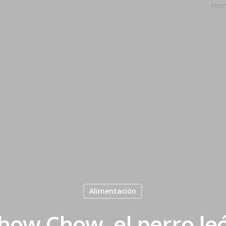
Hom
Alimentación
how Chow, el perro le