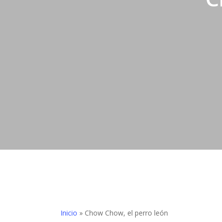
Hit enter to search or ESC to close
Inicio
»
Chow Chow, el perro león