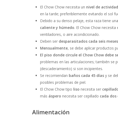
El Chow Chow necesita un
nivel de activid
en la tarde; preferiblemente evitando el sol f
Debido a su denso pelaje, esta raza tiene una 
caliente y húmedo
. El Chow Chow necesita e
ventiladores, o aire acondicionado.
Deben ser
desparasitados cada seis meses
Mensualmente
, se debe aplicar productos p
El piso donde circule el Chow Chow debe s
problemas en las articulaciones; también se 
(descaderamiento) si son incipientes.
Se recomiendan
baños cada 45 días
y se de
posibles problemas de piel.
El Chow Chow tipo
liso
necesita ser
cepillad
más
áspero
necesita ser cepillado
cada dos 
Alimentación