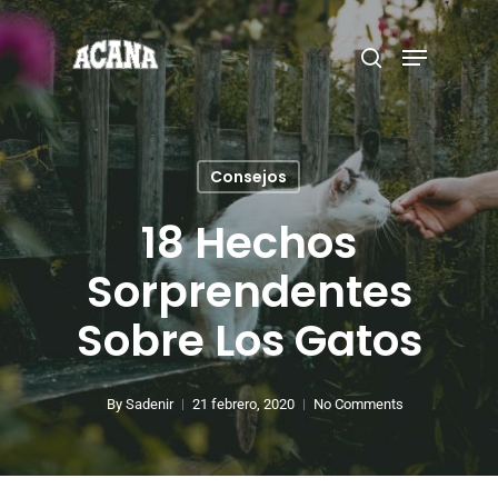
Hit enter to search or ESC to close
Consejos
18 Hechos
Sorprendentes
Sobre Los Gatos
By
Sadenir
21 febrero, 2020
No Comments