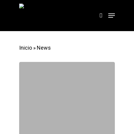
Hit enter to search or ESC to close
Inicio
»
News